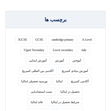
برچسب ها
IGCSE
GCSE
cambridge primary
A-Level
Upper Secondary
Lower secondary
italy
آموختن
آموزش
آموزش ابتدایی
آموزش بنیادی کمبریج
آکادمی بین المللی کمبریج
آکادمی کمبریج
ایتالیا
بورسیه تحصیلی ایتالیا
تحصیل ذز ایتالیا
تست استعدادیابی
شرایظ تحصیل در ایتالیا
فاند ایتالیا